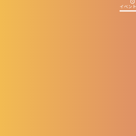
alarm
イベン