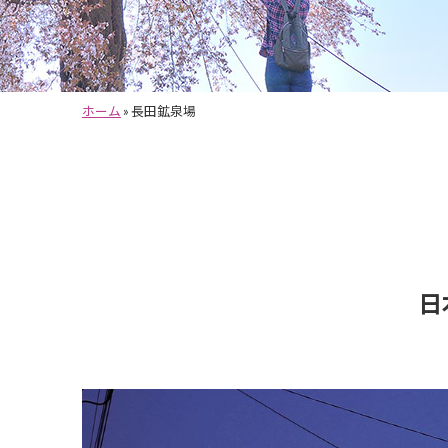
ホーム
»
長田鉱泉場
日