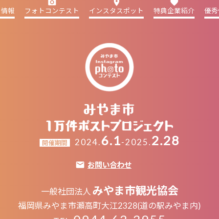
camera_alt
place
favorite
ト情報
フォトコンテスト
インスタスポット
特典企業紹介
優秀
6.1
2.28
2024.
-2025.
開催期間
お問い合わせ
みやま市観光協会
一般社団法人
福岡県みやま市瀬高町大江2328(道の駅みやま内)