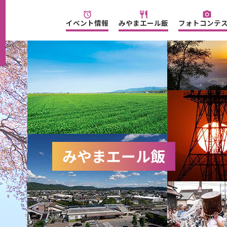
alarm
restaurant
camera_alt
イベント情報
みやまエール飯
フォトコンテ
みやまエール飯