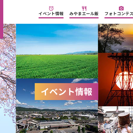
alarm
restaurant
camera_alt
イベント情報
みやまエール飯
フォトコンテ
イベント情報