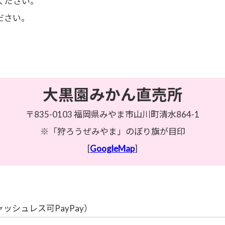
ください。
ださい。
大黒園みかん直売所
〒835-0103 福岡県みやま市山川町清水864-1
※「狩ろうぜみやま」のぼり旗が目印
[
GoogleMap
]
ャッシュレス可
PayPay
）