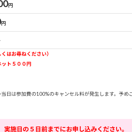
00
円
0
円
料
しくはお尋ねください）
ネット５００円
前～当日は参加費の100%のキャンセル料が発生します。予め
実施日の５日前までにお申し込みください。